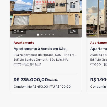
Vídeo
16
Apartamento
Apartame
Apartamento à Venda em São
Apartame
Francisco
D'Água
Rua Nascimento de Moraes
,
506
-
São Francisco
Avenida do
Edificio Santos Dumont
·
São Luís
,
MA
Edifício Gr
75
m²
2
2
1
300
m²
R$ 235.000,00
R$ 1.9
Venda
Condomínio
R$ 450,00
·
IPTU
R$ 100,00
Condomín