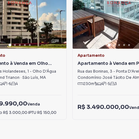
38
nto
Apartamento
nto à Venda em Olho
Apartamento à Venda em 
D'Areia
s Holandeses
,
1
-
Olho D'Água
Rua das Boninas
,
3
-
Ponta D'Are
and Trianon
·
São Luís
,
MA
4
6
4
230
m²
4
5
3
99.990,00
Venda
R$ 3.490.000,00
Ven
io
R$ 3.000,00
·
IPTU
R$ 150,00