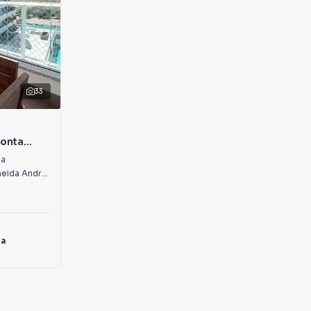
33
Ponta
ia
Condomínio José Tácito De Almeida Andrade
·
São Luís
,
MA
da